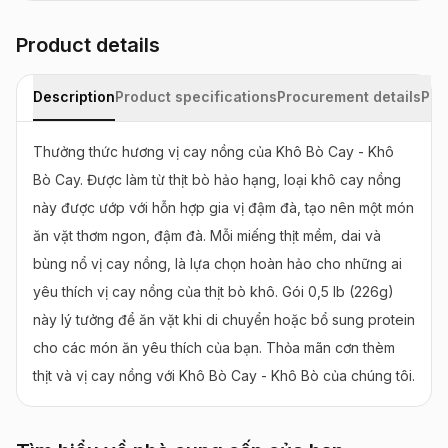
Product details
Description
Product specifications
Procurement details
Pac
Thưởng thức hương vị cay nồng của Khô Bò Cay - Khô 
Bò Cay. Được làm từ thịt bò hảo hạng, loại khô cay nồng 
này được ướp với hỗn hợp gia vị đậm đà, tạo nên một món 
ăn vặt thơm ngon, đậm đà. Mỗi miếng thịt mềm, dai và 
bùng nổ vị cay nồng, là lựa chọn hoàn hảo cho những ai 
yêu thích vị cay nồng của thịt bò khô. Gói 0,5 lb (226g) 
này lý tưởng để ăn vặt khi di chuyển hoặc bổ sung protein 
cho các món ăn yêu thích của bạn. Thỏa mãn cơn thèm 
thịt và vị cay nồng với Khô Bò Cay - Khô Bò của chúng tôi.