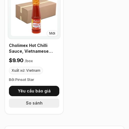
Mới
Cholimex Hot Chilli
Sauce, Vietnamese
Chilli Hot Sauce - 270g
$9.90
/
box
(9.5 oz) 24 Bottles/Box
Xuất xứ: Vietnam
Bởi Pinsot Star
Yêu cầu báo giá
So sánh