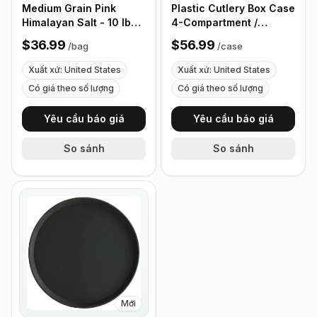
Medium Grain Pink
Plastic Cutlery Box Case
Himalayan Salt - 10 lb
4-Compartment /
(4.4 kg)
Flatware Bin with
$36.99
$56.99
/
bag
/
case
Handles - 5 Pieces
Xuất xứ: United States
Xuất xứ: United States
Có giá theo số lượng
Có giá theo số lượng
Yêu cầu báo giá
Yêu cầu báo giá
So sánh
So sánh
Mới