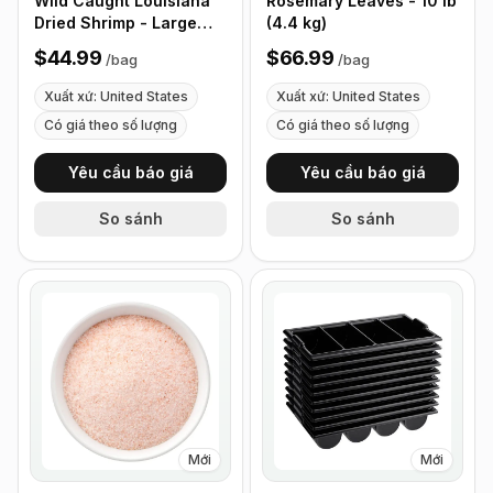
Wild Caught Louisiana
Rosemary Leaves - 10 lb
Dried Shrimp - Large
(4.4 kg)
Size - 1 lb (453g)
$44.99
$66.99
/
bag
/
bag
Xuất xứ: United States
Xuất xứ: United States
Có giá theo số lượng
Có giá theo số lượng
Yêu cầu báo giá
Yêu cầu báo giá
So sánh
So sánh
Mới
Mới