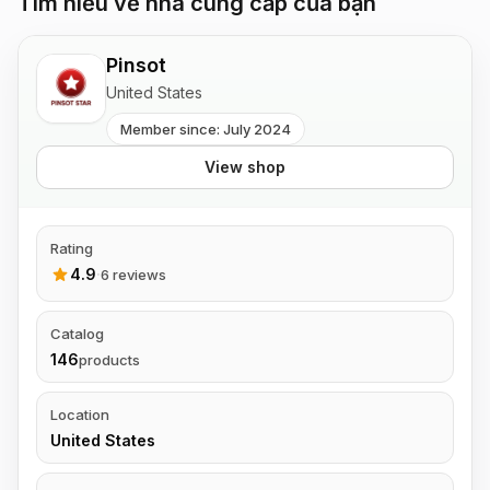
Tìm hiểu về nhà cung cấp của bạn
Pinsot
United States
Member since: July 2024
View shop
Rating
4.9
·
6 reviews
Catalog
146
products
Location
United States