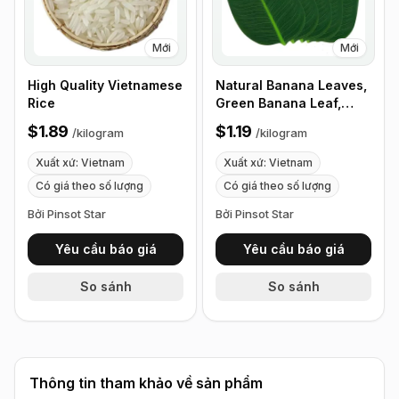
Mới
Mới
High Quality Vietnamese
Natural Banana Leaves,
Rice
Green Banana Leaf,
Great for Cooking - 1kg
$1.89
$1.19
/
kilogram
/
kilogram
Xuất xứ: Vietnam
Xuất xứ: Vietnam
Có giá theo số lượng
Có giá theo số lượng
Bởi Pinsot Star
Bởi Pinsot Star
Yêu cầu báo giá
Yêu cầu báo giá
So sánh
So sánh
Thông tin tham khảo về sản phẩm