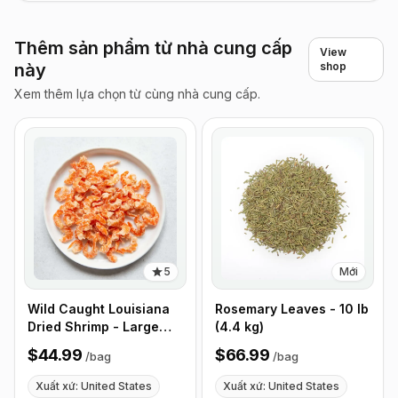
Thêm sản phẩm từ nhà cung cấp
View
này
shop
Xem thêm lựa chọn từ cùng nhà cung cấp.
5
Mới
Wild Caught Louisiana
Rosemary Leaves - 10 lb
Dried Shrimp - Large
(4.4 kg)
Size - 1 lb (453g)
$44.99
$66.99
/
bag
/
bag
Xuất xứ: United States
Xuất xứ: United States