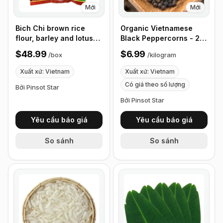
Mới
Mới
Bich Chi brown rice
Organic Vietnamese
flour, barley and lotus
Black Peppercorns - 2.2
seeds 12 Pack/Bag,
lb
$48.99
$6.99
/
box
/
kilogram
300g, Box of 24 Bags
Xuất xứ: Vietnam
Xuất xứ: Vietnam
Có giá theo số lượng
Bởi Pinsot Star
Bởi Pinsot Star
Yêu cầu báo giá
Yêu cầu báo giá
So sánh
So sánh