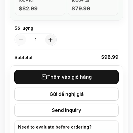
100+ túi
1000+ túi
$82.99
$79.99
Số lượng
Số lượng
$98.99
Subtotal
Thêm vào giỏ hàng
Gửi đề nghị giá
Send inquiry
Need to evaluate before ordering?