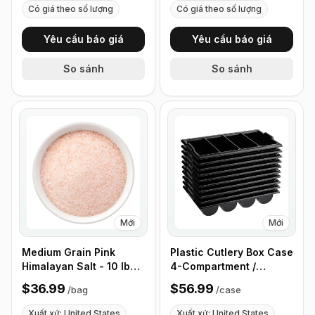
Có giá theo số lượng
Có giá theo số lượng
Yêu cầu báo giá
Yêu cầu báo giá
So sánh
So sánh
Mới
Mới
Medium Grain Pink
Plastic Cutlery Box Case
Himalayan Salt - 10 lb
4-Compartment /
(4.4 kg)
Flatware Bin with
$36.99
$56.99
/
bag
/
case
Handles - 5 Pieces
Xuất xứ: United States
Xuất xứ: United States