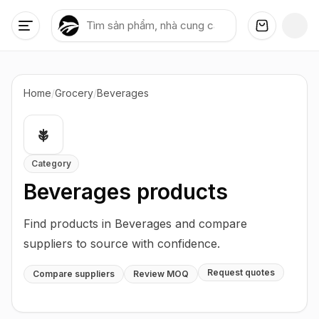
Home
/
Grocery
/
Beverages
Category
Beverages
products
Find products in Beverages and compare
suppliers to source with confidence.
Request quotes
Compare suppliers
Review MOQ