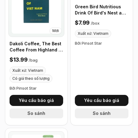
Green Bird Nutritious
Drink Of Bird's Nest and
Chia Seed, Box of 6
$7.99
/
box
bottles
Mới
Xuất xứ: Vietnam
Bởi Pinsot Star
Dakoli Coffee, The Best
Coffee From Highland of
Vietnam, 100%
$13.99
/
bag
Vietnamese Coffee -
340g (12 oz)
Xuất xứ: Vietnam
Có giá theo số lượng
Bởi Pinsot Star
Yêu cầu báo giá
Yêu cầu báo giá
So sánh
So sánh