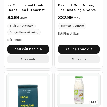
Za Cool Instant Drink
Dakoli S-Cup Coffee,
Herbal Tea (10 sachet x
The Best Single Serve
7g)
Coffee Cup From
$4.89
$32.99
/
box
/
box
Highland of Vietnam,
100% Vietnamese
Xuất xứ: Vietnam
Xuất xứ: Vietnam
Coffee - Box of 100
Có giá theo số lượng
Bởi Pinsot Star
Cups
Bởi Pinsot
Yêu cầu báo giá
Yêu cầu báo giá
So sánh
So sánh
Mới