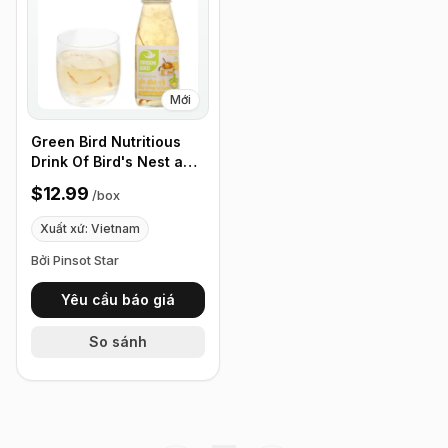
Mới
Green Bird Nutritious
Drink Of Bird's Nest and
Cordyceps, Box of 6
$12.99
/
box
bottles
Xuất xứ: Vietnam
Bởi Pinsot Star
Yêu cầu báo giá
So sánh