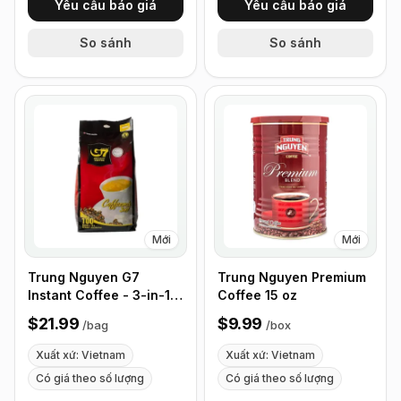
Yêu cầu báo giá
Yêu cầu báo giá
So sánh
So sánh
Mới
Mới
Trung Nguyen G7
Trung Nguyen Premium
Instant Coffee - 3-in-1
Coffee 15 oz
with NANO+
$21.99
$9.99
/
bag
/
box
Technology, Roasted
Ground Blend, Non-
Xuất xứ: Vietnam
Xuất xứ: Vietnam
dairy Creamer & Sugar
Có giá theo số lượng
Có giá theo số lượng
(100 Sticks)