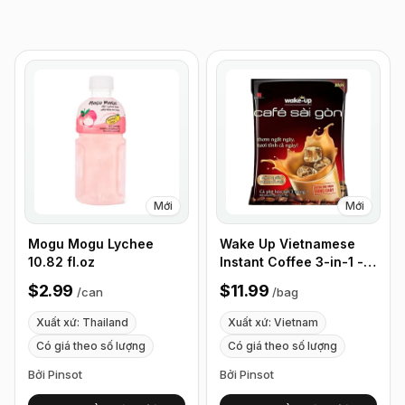
Mới
Mới
Mogu Mogu Lychee
Wake Up Vietnamese
10.82 fl.oz
Instant Coffee 3-in-1 -
50 Sticks/Bag
$2.99
$11.99
/
can
/
bag
Xuất xứ: Thailand
Xuất xứ: Vietnam
Có giá theo số lượng
Có giá theo số lượng
Bởi Pinsot
Bởi Pinsot