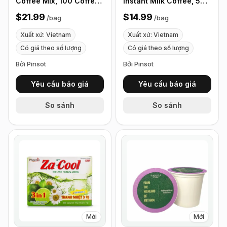
Coffee Mix, 100 Coffee
Instant Milk Coffee, 50
Sticks Single Serves
pack/Bag
$21.99
$14.99
/
bag
/
bag
Xuất xứ: Vietnam
Xuất xứ: Vietnam
Có giá theo số lượng
Có giá theo số lượng
Bởi Pinsot
Bởi Pinsot
Yêu cầu báo giá
Yêu cầu báo giá
So sánh
So sánh
Mới
Mới