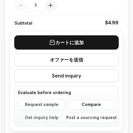
Quantity
$4.99
Subtotal
カートに追加
オファーを送信
Send inquiry
Evaluate before ordering
Request sample
Compare
Get inquiry help
Post a sourcing request