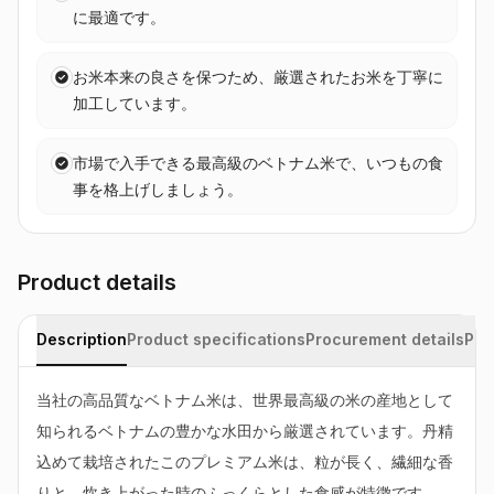
に最適です。
お米本来の良さを保つため、厳選されたお米を丁寧に
加工しています。
市場で入手できる最高級のベトナム米で、いつもの食
事を格上げしましょう。
Product details
Description
Product specifications
Procurement details
Pac
当社の高品質なベトナム米は、世界最高級の米の産地として
知られるベトナムの豊かな水田から厳選されています。丹精
込めて栽培されたこのプレミアム米は、粒が長く、繊細な香
りと、炊き上がった時のふっくらとした食感が特徴です。