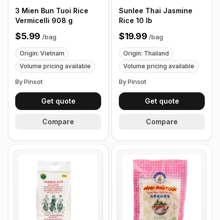
3 Mien Bun Tuoi Rice
Sunlee Thai Jasmine
Vermicelli 908 g
Rice 10 lb
$5.99
$19.99
/
bag
/
bag
Origin: Vietnam
Origin: Thailand
Volume pricing available
Volume pricing available
By Pinsot
By Pinsot
Get quote
Get quote
Compare
Compare