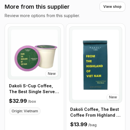
More from this supplier
View shop
Review more options from this supplier.
New
Dakoli S-Cup Coffee,
The Best Single Serve
New
Coffee Cup From
$32.99
/
box
Highland of Vietnam,
100% Vietnamese
Dakoli Coffee, The Best
Origin: Vietnam
Coffee - Box of 100
Coffee From Highland of
Cups
Vietnam, 100%
$13.99
/
bag
Vietnamese Coffee -