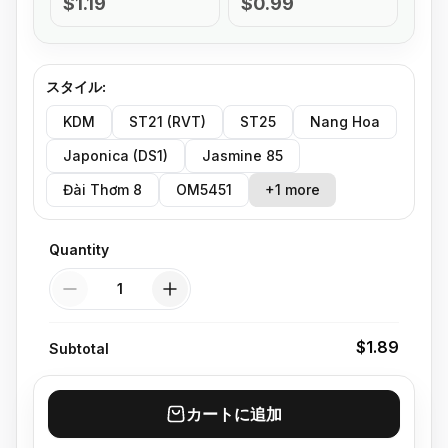
$1.19
$0.99
スタイル
:
KDM
ST21 (RVT)
ST25
Nang Hoa
Japonica (DS1)
Jasmine 85
Đài Thơm 8
OM5451
+1 more
Quantity
Quantity
$1.89
Subtotal
カートに追加