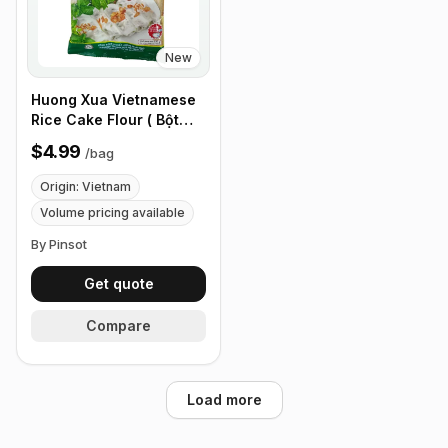
New
Huong Xua Vietnamese
Rice Cake Flour ( Bột
Bánh Cuốn ) - 220g
$4.99
/
bag
7.5oz
Origin: Vietnam
Volume pricing available
By Pinsot
Get quote
Compare
Load more