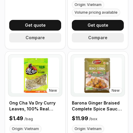
340g (12 oz)
Origin: Vietnam
Volume pricing available
Get quote
Get quote
Compare
Compare
New
New
Ong Cha Va Dry Curry
Barona Ginger Braised
Leaves, 100% Real
Complete Spice Sauce,
Curry Leaves 40g
80g - Box of 24 Packets
$1.49
$11.99
/
bag
/
box
Origin: Vietnam
Origin: Vietnam