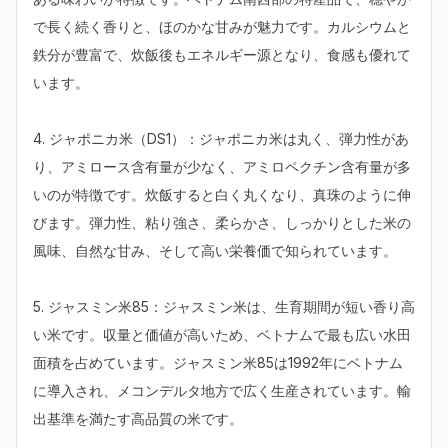
で長く続く香りと、ほのかな甘みが魅力です。カルシウムと
鉄分が豊富で、炊飯後もエネルギー源となり、食感も優れて
います。

4. ジャポニカ米（DS1）：ジャポニカ米は丸く、弾力性があ
り、アミロース含有量が少なく、アミロペクチン含有量が多
いのが特徴です。炊飯すると白く丸くなり、真珠のように伸
びます。弾力性、粘り強さ、柔らかさ、しっかりとした米の
風味、自然な甘み、そして高い栄養価で知られています。

5. ジャスミン米85：ジャスミン米は、生育期間が短い香り高
い米です。収量と価値が高いため、ベトナムで最も広い水田
面積を占めています。ジャスミン米85は1992年にベトナム
に導入され、メコンデルタ地方で広く生産されています。輸
出基準を満たす高品質の米です。
