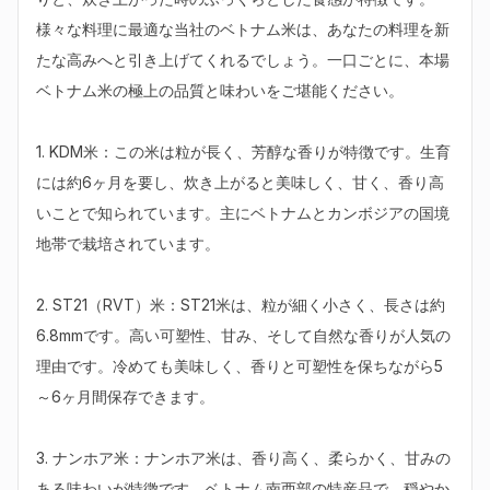
様々な料理に最適な当社のベトナム米は、あなたの料理を新
たな高みへと引き上げてくれるでしょう。一口ごとに、本場
ベトナム米の極上の品質と味わいをご堪能ください。

1. KDM米：この米は粒が長く、芳醇な香りが特徴です。生育
には約6ヶ月を要し、炊き上がると美味しく、甘く、香り高
いことで知られています。主にベトナムとカンボジアの国境
地帯で栽培されています。

2. ST21（RVT）米：ST21米は、粒が細く小さく、長さは約
6.8mmです。高い可塑性、甘み、そして自然な香りが人気の
理由です。冷めても美味しく、香りと可塑性を保ちながら5
～6ヶ月間保存できます。

3. ナンホア米：ナンホア米は、香り高く、柔らかく、甘みの
ある味わいが特徴です。ベトナム南西部の特産品で、穏やか