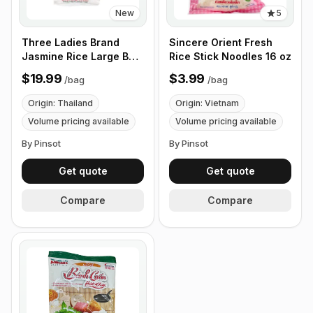
New
5
Three Ladies Brand
Sincere Orient Fresh
Jasmine Rice Large Bag
Rice Stick Noodles 16 oz
10 lb
$19.99
$3.99
/
bag
/
bag
Origin: Thailand
Origin: Vietnam
Volume pricing available
Volume pricing available
By Pinsot
By Pinsot
Get quote
Get quote
Compare
Compare