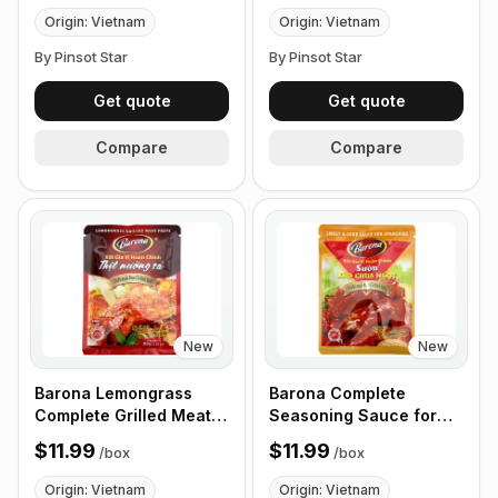
Origin: Vietnam
Origin: Vietnam
By Pinsot Star
By Pinsot Star
Get quote
Get quote
Compare
Compare
New
New
Barona Lemongrass
Barona Complete
Complete Grilled Meat
Seasoning Sauce for
Seasoning Sauce, 80g -
Sweet and Sour Ribs,
$11.99
$11.99
/
box
/
box
Box of 24 Packets
80g pack - Box of 24
Packets
Origin: Vietnam
Origin: Vietnam