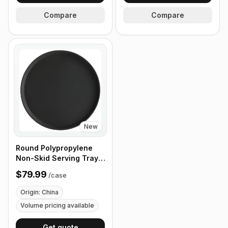
Compare
Compare
New
Round Polypropylene
Non-Skid Serving Tray,
16" Black - Case of 12
$79.99
/
case
Origin: China
Volume pricing available
Get quote