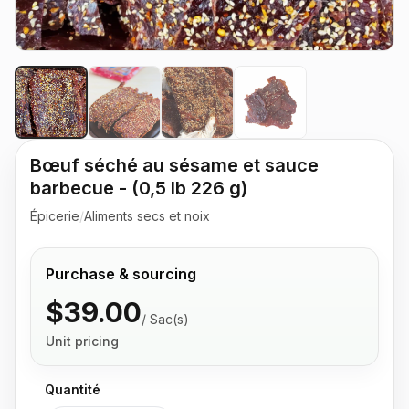
Bœuf séché au sésame et sauce
barbecue - (0,5 lb 226 g)
Épicerie
/
Aliments secs et noix
Purchase & sourcing
$39.00
/
Sac(s)
Unit pricing
Quantité