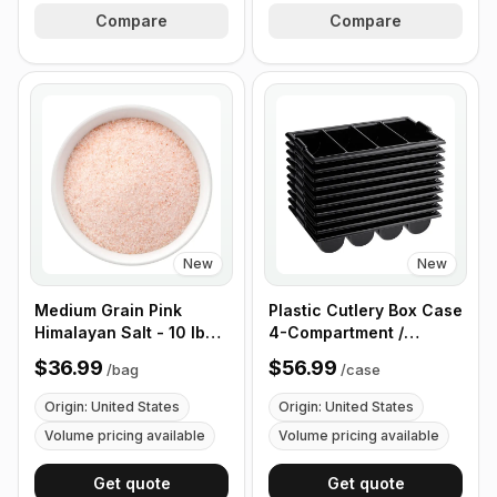
Compare
Compare
New
New
Medium Grain Pink
Plastic Cutlery Box Case
Himalayan Salt - 10 lb
4-Compartment /
(4.4 kg)
Flatware Bin with
$36.99
$56.99
/
bag
/
case
Handles - 5 Pieces
Origin: United States
Origin: United States
Volume pricing available
Volume pricing available
Get quote
Get quote