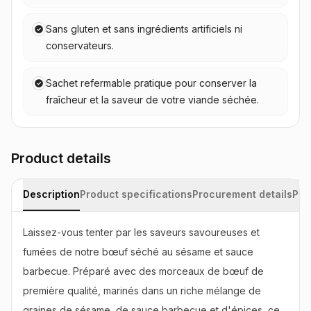
Sans gluten et sans ingrédients artificiels ni
conservateurs.
Sachet refermable pratique pour conserver la
fraîcheur et la saveur de votre viande séchée.
Product details
Description
Product specifications
Procurement details
Pac
Laissez-vous tenter par les saveurs savoureuses et 
fumées de notre bœuf séché au sésame et sauce 
barbecue. Préparé avec des morceaux de bœuf de 
première qualité, marinés dans un riche mélange de 
graines de sésame, de sauce barbecue et d'épices, ce 