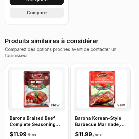
Compare
Produits similaires à considérer
Comparez des options proches avant de contacter un
fournisseur.
New
New
Barona Braised Beef
Barona Korean-Style
Complete Seasoning
Barbecue Marinade,
Sauce, 80g - Box of 24
80g pack, Box of 24
$11.99
$11.99
/
box
/
box
Packets
Packets