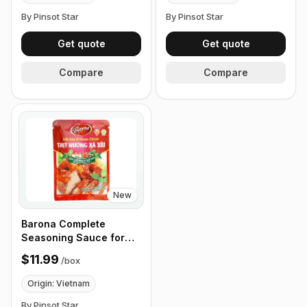
By Pinsot Star
By Pinsot Star
Get quote
Get quote
Compare
Compare
New
Barona Complete
Seasoning Sauce for
Marinating Grilled Pork
$11.99
/
box
with Char Siu, 80g - Box
of 24 Packets
Origin: Vietnam
By Pinsot Star