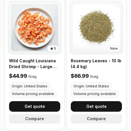
5
New
Wild Caught Louisiana
Rosemary Leaves - 10 lb
Dried Shrimp - Large
(4.4 kg)
Size - 1 lb (453g)
$44.99
$66.99
/
bag
/
bag
Origin: United States
Origin: United States
Volume pricing available
Volume pricing available
Get quote
Get quote
Compare
Compare