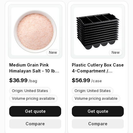
New
New
Medium Grain Pink
Plastic Cutlery Box Case
Himalayan Salt - 10 lb
4-Compartment /
(4.4 kg)
Flatware Bin with
$36.99
$56.99
/
bag
/
case
Handles - 5 Pieces
Origin: United States
Origin: United States
Volume pricing available
Volume pricing available
Get quote
Get quote
Compare
Compare