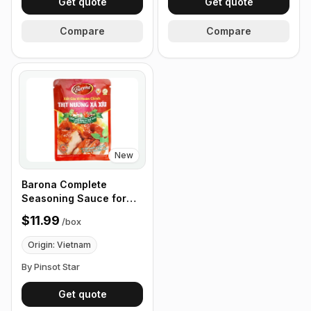
Get quote
Get quote
Compare
Compare
New
Barona Complete
Seasoning Sauce for
Marinating Grilled Pork
$11.99
/
box
with Char Siu, 80g - Box
of 24 Packets
Origin: Vietnam
By Pinsot Star
Get quote