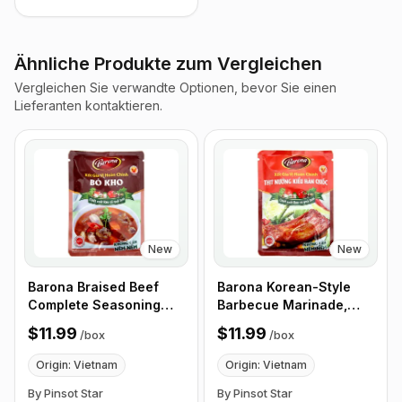
Ähnliche Produkte zum Vergleichen
Vergleichen Sie verwandte Optionen, bevor Sie einen
Lieferanten kontaktieren.
New
New
Barona Braised Beef
Barona Korean-Style
Complete Seasoning
Barbecue Marinade,
Sauce, 80g - Box of 24
80g pack, Box of 24
$11.99
$11.99
/
box
/
box
Packets
Packets
Origin: Vietnam
Origin: Vietnam
By Pinsot Star
By Pinsot Star