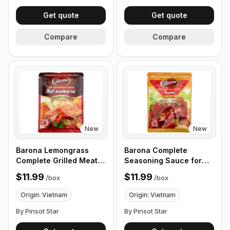
Get quote
Get quote
Compare
Compare
New
New
Barona Lemongrass
Barona Complete
Complete Grilled Meat
Seasoning Sauce for
Seasoning Sauce, 80g -
Sweet and Sour Ribs,
$11.99
$11.99
/
box
/
box
Box of 24 Packets
80g pack - Box of 24
Packets
Origin: Vietnam
Origin: Vietnam
By Pinsot Star
By Pinsot Star