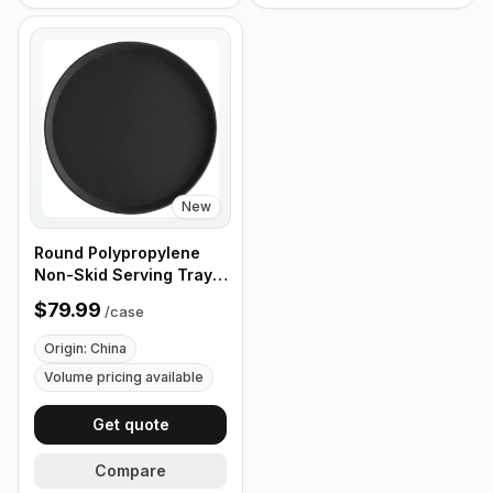
New
Round Polypropylene
Non-Skid Serving Tray,
16" Black - Case of 12
$79.99
/
case
Origin: China
Volume pricing available
Get quote
Compare