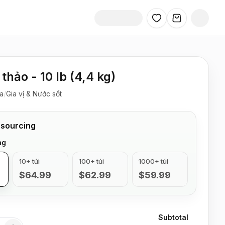
thảo - 10 lb (4,4 kg)
a
/
Gia vị & Nước sốt
 sourcing
ng
10+ túi
100+ túi
1000+ túi
$64.99
$62.99
$59.99
Subtotal