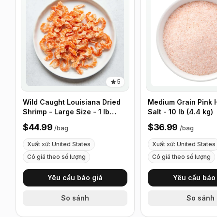
5
Wild Caught Louisiana Dried
Medium Grain Pink 
Shrimp - Large Size - 1 lb
Salt - 10 lb (4.4 kg)
(453g)
$44.99
$36.99
/
bag
/
bag
Xuất xứ: United States
Xuất xứ: United States
Có giá theo số lượng
Có giá theo số lượng
Yêu cầu báo giá
Yêu cầu báo 
So sánh
So sánh