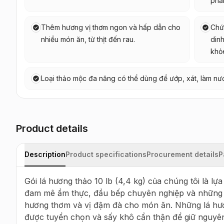
phẩ
Thêm hương vị thơm ngon và hấp dẫn cho
Chứ
nhiều món ăn, từ thịt đến rau.
dinh
khỏ
Loại thảo mộc đa năng có thể dùng để ướp, xát, làm nướ
Product details
Description
Product specifications
Procurement details
P
Gói lá hương thảo 10 lb (4,4 kg) của chúng tôi là l
đam mê ẩm thực, đầu bếp chuyên nghiệp và những ng
hương thơm và vị đậm đà cho món ăn. Những lá hư
được tuyển chọn và sấy khô cẩn thận để giữ nguyên 