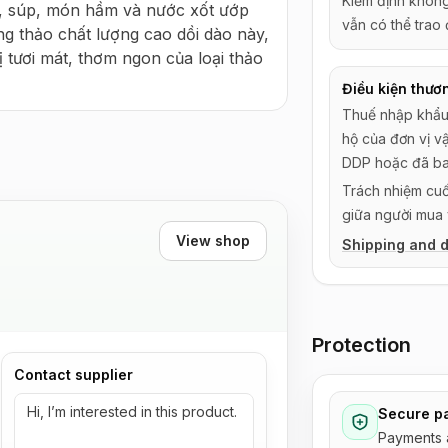
Kiểm định khôn
, súp, món hầm và nước xốt ướp 
vẫn có thể trao
 thảo chất lượng cao dồi dào này, 
tươi mát, thơm ngon của loại thảo 
Điều kiện thươ
Thuế nhập khẩu,
hộ của đơn vị v
DDP hoặc đã ba
Trách nhiệm cuố
giữa người mua 
View shop
Shipping and d
Protection
Contact supplier
Secure p
Payments 