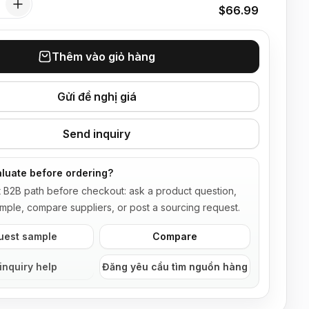
$66.99
Thêm vào giỏ hàng
Gửi đề nghị giá
Send inquiry
luate before ordering?
t B2B path before checkout: ask a product question,
mple, compare suppliers, or post a sourcing request.
uest sample
Compare
inquiry help
Đăng yêu cầu tìm nguồn hàng