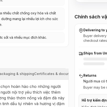
m.
a nhiều chất chống oxy hóa và chất
Chính sách vậ
 dưỡng mang lại nhiều lợi ích cho sức
e.
Delivering to
Buyer delivery
c sốt và nhiều mục đích khác.
checkout rates
Ships from Un
ackaging & shipping
Certificates & documents
Returns
Người mua có t
ựa chọn hoàn hảo cho những người 
Buyer may be r
ười nội trợ yêu thích việc thêm 
ơng thảo thơm nồng và đậm đà này 
Hỗ trợ kiểm đị
tinh dầu tự nhiên và hương vị đậm 