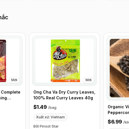
hắc
Mới
Mới
 Complete
Ong Cha Va Dry Curry Leaves,
ning
100% Real Curry Leaves 40g
f 24
$1.49
Organic V
/
bag
Peppercorn
Xuất xứ: Vietnam
$6.99
/
ki
Bởi Pinsot Star