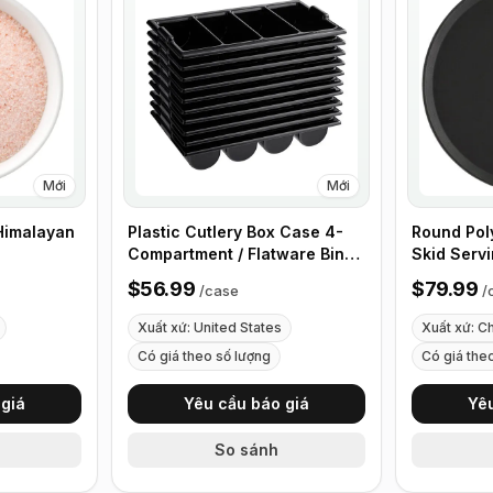
Mới
Mới
Himalayan
Plastic Cutlery Box Case 4-
Round Pol
Compartment / Flatware Bin
Skid Servi
with Handles - 5 Pieces
Case of 1
$56.99
$79.99
/
case
/
Xuất xứ: United States
Xuất xứ: C
Có giá theo số lượng
Có giá the
giá
Yêu cầu báo giá
Yê
So sánh