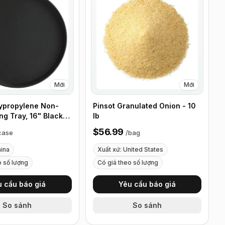
Mới
Mới
ypropylene Non-
Pinsot Granulated Onion - 10
ng Tray, 16" Black -
lb
2
$56.99
case
/
bag
hina
Xuất xứ: United States
o số lượng
Có giá theo số lượng
u cầu báo giá
Yêu cầu báo giá
So sánh
So sánh