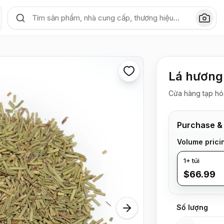
Lá hương 
Cửa hàng tạp hó
Purchase &
Volume prici
1+ túi
$66.99
Số lượng
Số lượng