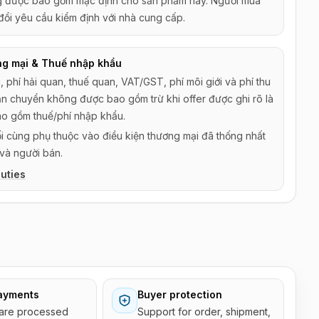
g được bao gồm mặc định cho sản phẩm này. Người mua
 đổi yêu cầu kiểm định với nhà cung cấp.
ng mại & Thuế nhập khẩu
 phí hải quan, thuế quan, VAT/GST, phí môi giới và phí thu
ận chuyển không được bao gồm trừ khi offer được ghi rõ là
o gồm thuế/phí nhập khẩu.
i cùng phụ thuộc vào điều kiện thương mại đã thống nhất
và người bán.
uties
ayments
Buyer protection
are processed
Support for order, shipment,