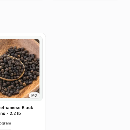
Mới
ietnamese Black
s - 2.2 lb
logram