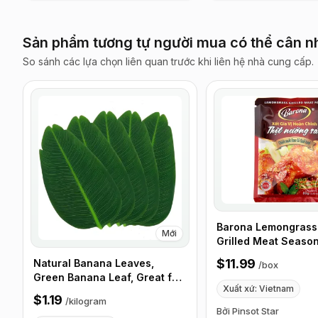
Sản phẩm tương tự người mua có thể cân n
So sánh các lựa chọn liên quan trước khi liên hệ nhà cung cấp.
Barona Lemongrass
Mới
Grilled Meat Seaso
Sauce, 80g - Box o
$11.99
Natural Banana Leaves,
/
box
Packets
Green Banana Leaf, Great for
Xuất xứ: Vietnam
Cooking - 1kg
$1.19
/
kilogram
Bởi Pinsot Star