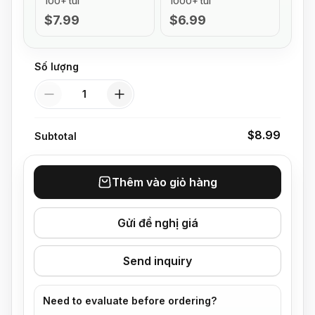
100+ túi
1000+ túi
$7.99
$6.99
Số lượng
Số lượng
$8.99
Subtotal
Thêm vào giỏ hàng
Gửi đề nghị giá
Send inquiry
Need to evaluate before ordering?