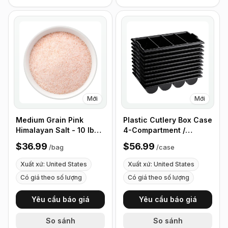
Mới
Mới
Medium Grain Pink
Plastic Cutlery Box Case
Himalayan Salt - 10 lb
4-Compartment /
(4.4 kg)
Flatware Bin with
$36.99
$56.99
/
bag
/
case
Handles - 5 Pieces
Xuất xứ: United States
Xuất xứ: United States
Có giá theo số lượng
Có giá theo số lượng
Yêu cầu báo giá
Yêu cầu báo giá
So sánh
So sánh