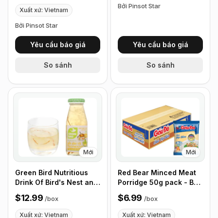
Bởi Pinsot Star
Xuất xứ: Vietnam
Bởi Pinsot Star
Yêu cầu báo giá
Yêu cầu báo giá
So sánh
So sánh
Mới
Mới
Green Bird Nutritious
Red Bear Minced Meat
Drink Of Bird's Nest and
Porridge 50g pack - Box
Cordyceps, Box of 6
of 50 Packets
$12.99
$6.99
/
box
/
box
bottles
Xuất xứ: Vietnam
Xuất xứ: Vietnam