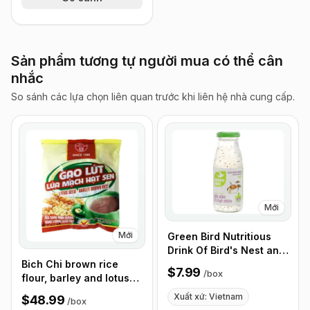
Sản phẩm tương tự người mua có thể cân
nhắc
So sánh các lựa chọn liên quan trước khi liên hệ nhà cung cấp.
Mới
Mới
Green Bird Nutritious
Drink Of Bird's Nest and
Chia Seed, Box of 6
Bich Chi brown rice
$7.99
/
box
bottles
flour, barley and lotus
seeds 12 Pack/Bag,
Xuất xứ: Vietnam
$48.99
/
box
300g, Box of 24 Bags