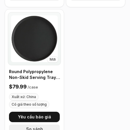
Mới
Round Polypropylene
Non-Skid Serving Tray,
16" Black - Case of 12
$79.99
/
case
Xuất xứ: China
Có giá theo số lượng
Yêu cầu báo giá
So sánh